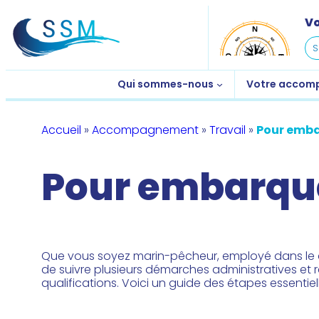
Aller
Vo
au
contenu
Qui sommes-nous
Votre accom
Accueil
»
Accompagnement
»
Travail
»
Pour embar
Pour embarquer
Que vous soyez marin-pêcheur, employé dans le c
de suivre plusieurs démarches administratives et 
qualifications. Voici un guide des étapes essentiel