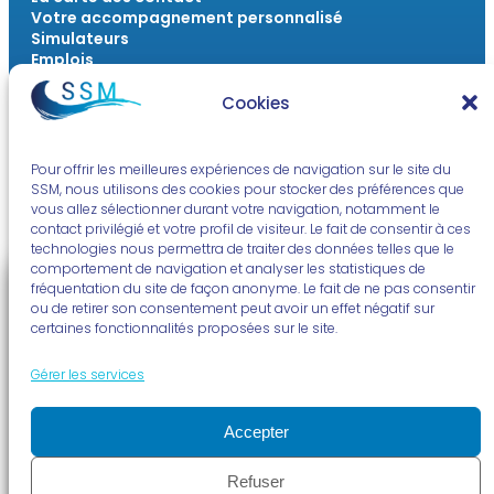
Votre accompagnement personnalisé
Simulateurs
Emplois
Outils numériques
FAQ
Cookies
Actualités & Ressources
Pour offrir les meilleures expériences de navigation sur le site du
SSM, nous utilisons des cookies pour stocker des préférences que
L’actu du monde marin
vous allez sélectionner durant votre navigation, notamment le
La voix des travailleurs sociaux
contact privilégié et votre profil de visiteur. Le fait de consentir à ces
À vous la radio !
technologies nous permettra de traiter des données telles que le
Quizz et jeux
comportement de navigation et analyser les statistiques de
fréquentation du site de façon anonyme. Le fait de ne pas consentir
ou de retirer son consentement peut avoir un effet négatif sur
certaines fonctionnalités proposées sur le site.
Mentions légales
Politique de confidentialité
Politique de cookies (UE)
Gérer les services
© SSM | Conçu par
NOUS – Ouvert, Utile & Simple
avec
WordPress
Accepter
Refuser