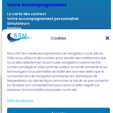
Votre accompagnement
La carte des contact
Votre accompagnement personnalisé
Simulateurs
Emplois
Outils numériques
FAQ
Cookies
Actualités & Ressources
Pour offrir les meilleures expériences de navigation sur le site du
SSM, nous utilisons des cookies pour stocker des préférences que
L’actu du monde marin
vous allez sélectionner durant votre navigation, notamment le
La voix des travailleurs sociaux
contact privilégié et votre profil de visiteur. Le fait de consentir à ces
À vous la radio !
technologies nous permettra de traiter des données telles que le
Quizz et jeux
comportement de navigation et analyser les statistiques de
fréquentation du site de façon anonyme. Le fait de ne pas consentir
ou de retirer son consentement peut avoir un effet négatif sur
certaines fonctionnalités proposées sur le site.
Mentions légales
Politique de confidentialité
Politique de cookies (UE)
Gérer les services
© SSM | Conçu par
NOUS – Ouvert, Utile & Simple
avec
WordPress