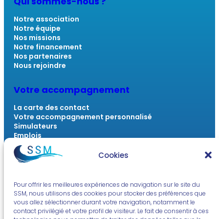
Qui sommes-nous ?
Notre association
Notre équipe
Nos missions
Notre financement
Nos partenaires
Nous rejoindre
Votre accompagnement
La carte des contact
Votre accompagnement personnalisé
Simulateurs
Emplois
Outils numériques
FAQ
Cookies
Actualités & Ressources
Pour offrir les meilleures expériences de navigation sur le site du
SSM, nous utilisons des cookies pour stocker des préférences que
L’actu du monde marin
vous allez sélectionner durant votre navigation, notamment le
La voix des travailleurs sociaux
contact privilégié et votre profil de visiteur. Le fait de consentir à ces
À vous la radio !