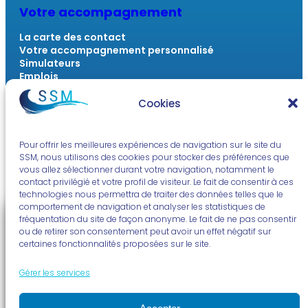
Votre accompagnement
La carte des contact
Votre accompagnement personnalisé
Simulateurs
Emplois
Outils numériques
FAQ
Cookies
Actualités & Ressources
Pour offrir les meilleures expériences de navigation sur le site du
SSM, nous utilisons des cookies pour stocker des préférences que
L’actu du monde marin
vous allez sélectionner durant votre navigation, notamment le
La voix des travailleurs sociaux
contact privilégié et votre profil de visiteur. Le fait de consentir à ces
À vous la radio !
technologies nous permettra de traiter des données telles que le
Quizz et jeux
comportement de navigation et analyser les statistiques de
fréquentation du site de façon anonyme. Le fait de ne pas consentir
ou de retirer son consentement peut avoir un effet négatif sur
certaines fonctionnalités proposées sur le site.
Mentions légales
Politique de confidentialité
Politique de cookies (UE)
Gérer les services
© SSM | Conçu par
NOUS – Ouvert, Utile & Simple
avec
WordPress